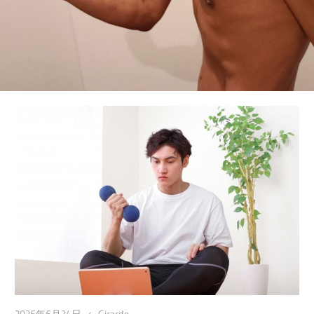
し、
自
信
を
取
り
戻
す
た
め
の
実
践
ガ
イ