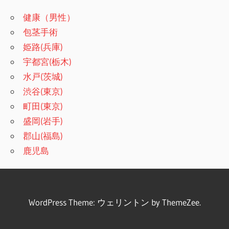
健康（男性）
包茎手術
姫路(兵庫)
宇都宮(栃木)
水戸(茨城)
渋谷(東京)
町田(東京)
盛岡(岩手)
郡山(福島)
鹿児島
WordPress Theme: ウェリントン by ThemeZee.