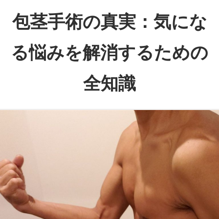
コ
包茎手術の真実：気にな
ン
テ
る悩みを解消するための
ン
ツ
全知識
へ
ス
あ
キ
な
ッ
た
プ
の
悩
み
を
解
消