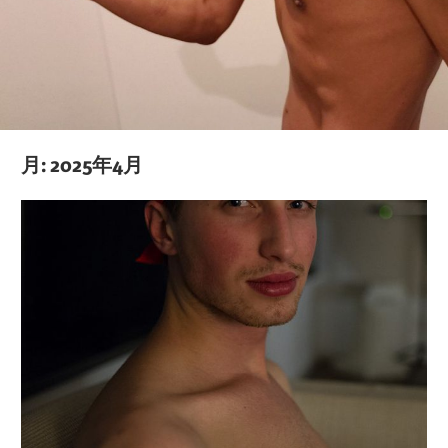
し、
自
信
を
取
月:
2025年4月
り
戻
す
た
め
の
実
践
ガ
イ