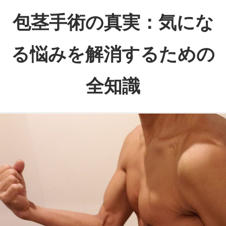
コ
包茎手術の真実：気にな
ン
テ
る悩みを解消するための
ン
ツ
全知識
へ
ス
あ
キ
な
ッ
た
プ
の
悩
み
を
解
消